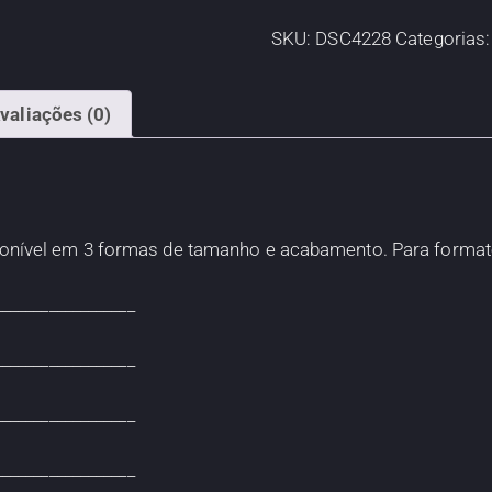
SKU:
DSC4228
Categorias
valiações (0)
sponível em 3 formas de tamanho e acabamento. Para format
__________________
__________________
__________________
__________________