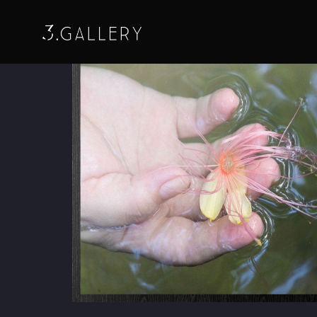
Início
/
Artistas
/
Madalena Ramos
/ As coisa