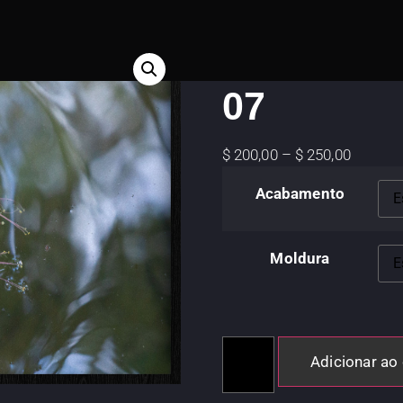
s têm suas raízes 07
As coisas
07
$
200,00
–
$
250,00
Acabamento
Moldura
Adicionar ao 