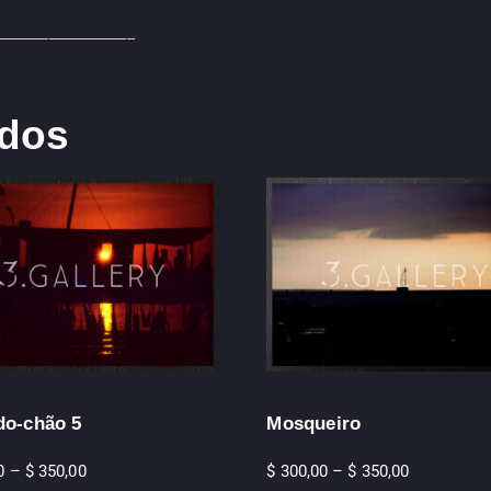
__________________
ados
do-chão 5
Mosqueiro
0
–
$
350,00
$
300,00
–
$
350,00