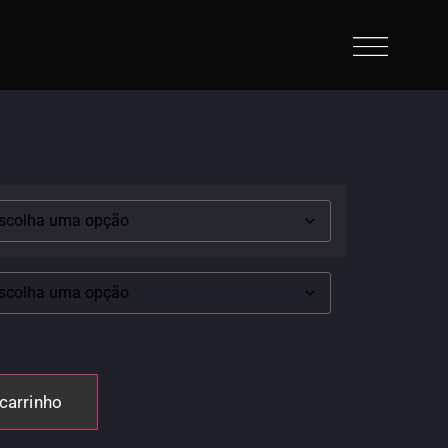
 têm suas raízes
carrinho