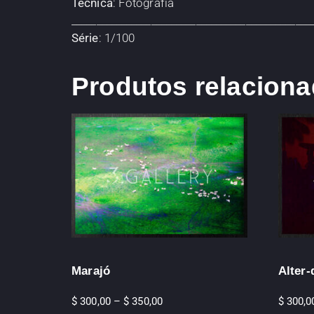
Técnica
: Fotografia
________________________________________________
Série
: 1/100
Produtos relacion
Marajó
Alter-
$
300,00
–
$
350,00
$
300,0