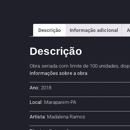
Descrição
Informação adicional
A
Descrição
Obra seriada com limite de 100 unidades, di
Informações sobre a obra
________________________________________________
Ano
: 2018
________________________________________________
Local
: Marapanim-PA
________________________________________________
Artista
: Madalena Ramos
________________________________________________