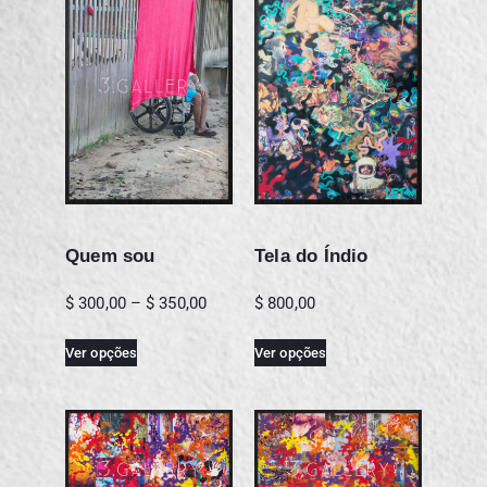
Quem sou
Tela do Índio
$
300,00
–
$
350,00
$
800,00
Ver opções
Ver opções